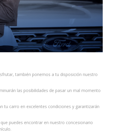
isfrutar, también ponemos a tu disposición nuestro
sminuirán las posibilidades de pasar un mal momento
rán tu carro en excelentes condiciones y garantizarán
s que puedes encontrar en nuestro concesionario
ículo.