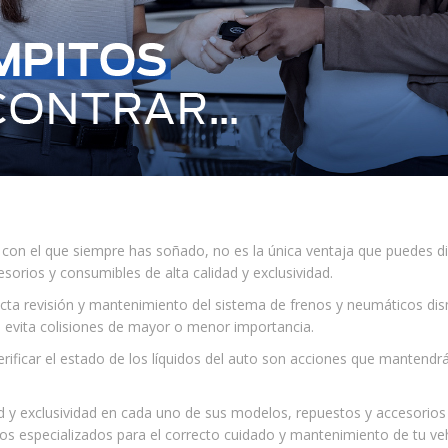
o con el que siempre has soñado, no es la única ventaja que puedes d
sorios y consumibles de alta calidad y exclusividad.
recta revisión y mantenimiento del sistema de frenos y neumáticos di
da, evita colisiones de mayor o menor importancia.
 verificar el estado de los líquidos del auto son acciones que mantend
dad y exclusividad en cada uno de sus modelos, repuestos y accesorio
os especializados para el correcto cuidado y mantenimiento de tu veh