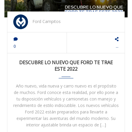
Ford Campitos
0
...
DESCUBRE LO NUEVO QUE FORD TE TRAE
ESTE 2022
Año nuevo, vida nueva y carro nuevo es el propósito
de muchos. Ford conoce esta realidad, por ello pone a
tu disposición vehículos y camionetas con manejo y
rendimiento de estilo indiscutible. Los nuevos vehículos
Ford 2022 están preparados para llevarte a
experimentar las aventuras del mundo moderno. Su
interior ajustable brinda un espacio de […]