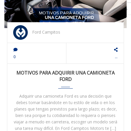
u
r
»
r
e
n
Ford Campitos
t
)
0
...
MOTIVOS PARA ADQUIRIR UNA CAMIONETA
FORD
Adquirir una camioneta Ford es una decisión que
debes tomar basándote en tu estilo de vida o en los
planes que tengas previstos para largo plazo; es decir,
bien sea porque tu cotidianidad lo requiera o pienses
viajar a menudo en carretera, escoger un modelo será
una tarea muy difícil. En Ford Campitos Motors te […]