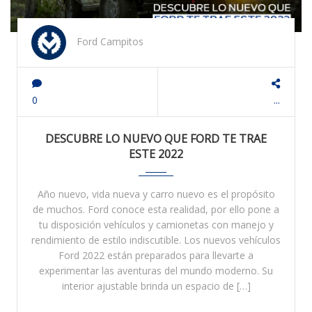
Ford Campitos
0
...
DESCUBRE LO NUEVO QUE FORD TE TRAE
ESTE 2022
Año nuevo, vida nueva y carro nuevo es el propósito
de muchos. Ford conoce esta realidad, por ello pone a
tu disposición vehículos y camionetas con manejo y
rendimiento de estilo indiscutible. Los nuevos vehículos
Ford 2022 están preparados para llevarte a
experimentar las aventuras del mundo moderno. Su
interior ajustable brinda un espacio de […]