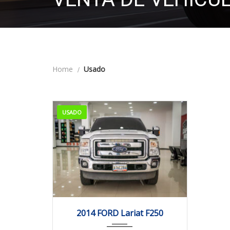
Home
Usado
USADO
2014
Autom...
96264
2014 FORD Lariat F250