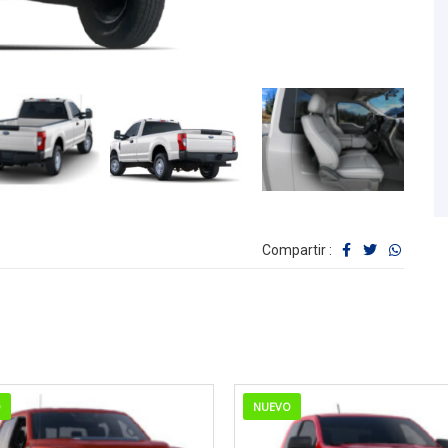
Compartir :
O
NUEVO